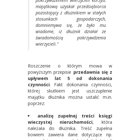
pokrzywdzeniem wierzycieli korzyść
majątkową uzyskał przedsiębiorca
pozostający z dłużnikiem w stałych
stosunkach gospodarczych,
domniemywa się, że było mu
wiadome, iż dłużnik działał ze
świadomością pokrzywdzenia
wierzycieli.”
Roszczenie o którym mowa w
powyższym przepisie
przedawnia się z
upływem lat 5 od dokonania
czynności
. Fakt dokonania czynności,
której skutkiem jest uszczuplenie
majątku dłużnika można ustalić m.in.
poprzez:
analizę zupełnej treści księgi
wieczystej nieruchomości
, która
należała do dłużnika. Treść zupełna
bowiem zawiera dane dotyczące np.