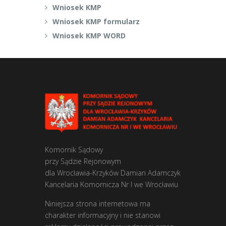
Wniosek KMP
Wniosek KMP formularz
Wniosek KMP WORD
Komornik Sądowy
przy Sądzie Rejonowym
dla Wrocławia-Krzyków Damian Adamczyk
Kancelaria Komornicza Nr I we Wrocławiu
Niniejsza strona internetowa ma
charakter informacyjny i nie stanowi